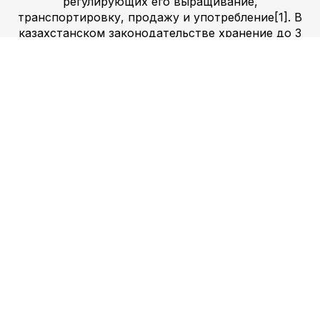
регулирующих его выращивание,
транспортировку, продажу и употребление[1]. В
казахстанском законодательстве хранение до 3
унций марихуаны или 24 граммов
концентрированного каннабиса в общественных
местах или дома считается уголовным
преступлением с потенциальными
последствиями, включая штрафы и тюремное
заключение[2]. Важно отметить, что законы и
правила, касающиеся марихуаны и гашиша,
могут различаться в зависимости от страны и
региона, и люди всегда должны изучать и
понимать юридические последствия владения и
использования этих веществ в их конкретном
месте.
Заказать Кокаин, аплазарам ,
Шишки легко. Доступны Соль, A-
PVP, ксанакс. Мгновенное
получение клада. Ищете
качественную и надежную